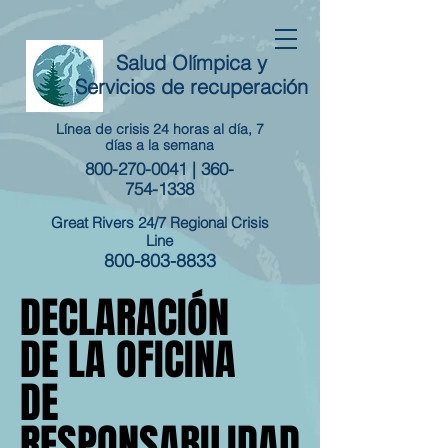
Salud Olímpica y
Servicios de recuperación
Línea de crisis 24 horas al día, 7
días a la semana
800-270-0041
|
360-
754-1338
Great Rivers 24/7 Regional Crisis
Line
800-803-8833
DECLARACIÓN
DECLARACIÓN
DE LA OFICINA
DE LA OFICINA
DE
DE
RESPONSABILIDAD
RESPONSABILIDAD