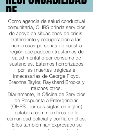
DE
DE
SIRVIENTES
SIRVIENTES
Como agencia de salud conductual
comunitaria, OHRS brinda servicios
DE
DE
de apoyo en situaciones de crisis,
tratamiento y recuperación a las
HORSES
HORSES
numerosas personas de nuestra
región que padecen trastornos de
SOBRE
SOBRE
salud mental o por consumo de
sustancias. Estamos horrorizados
LA
LA
por las muertes trágicas e
innecesarias de George Floyd,
JUSTICIA
JUSTICIA
Breonna Taylor, Rayshard Brooks y
muchos otros.
RACIAL
RACIAL
Diariamente, la Oficina de Servicios
de Respuesta a Emergencias
(OHRS, por sus siglas en inglés)
colabora con miembros de la
comunidad policial y confía en ellos.
Ellos también han expresado su